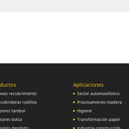
ductos
Aplicaciones
neas recubrimiento
Sector automovilístico
cubridoras rodillos
Procesamiento madera
sores tambor
Higiene
sores bolsa
Transformación papel
sores depósito
Industria construcción