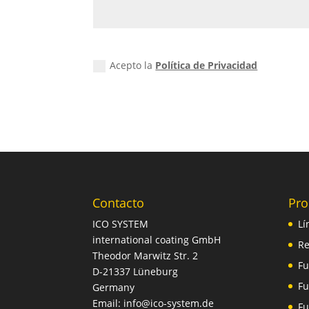
Acepto la
Política de Privacidad
Contacto
Pro
ICO SYSTEM
Lí
international coating GmbH
Re
Theodor Marwitz Str. 2
Fu
D-21337 Lüneburg
Fu
Germany
Email: info@ico-system.de
Fu