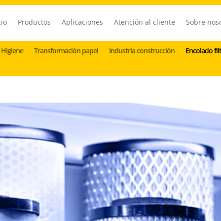
cio
Productos
Aplicaciones
Atención al cliente
Sobre nos
Higiene
Higiene
Transformación papel
Transformación papel
Industria construcción
Industria construcción
Encolado fil
Encolado fil