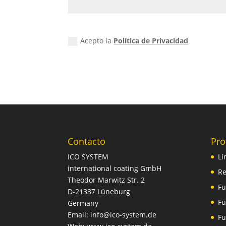
Acepto la
Política de Privacidad
Contacto
Pro
ICO SYSTEM
Lí
international coating GmbH
Re
Theodor Marwitz Str. 2
Fu
D-21337 Lüneburg
Fu
Germany
Email: info@ico-system.de
Fu